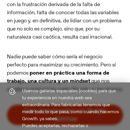
con la frustración derivada de la falta de
información, falta de conocer todas las variables
en juego y, en definitiva, de lidiar con un problema
que no solo es complejo, sino que, por su
naturaleza casi caótica, resulta casi irracional.
Nadie puede saber cómo sería el negocio
perfecto para maximizar su crecimiento. Pero sí
podemos
poner en práctica una forma de
trabajo, una cultura y un mindset
que nos
ayuden a acercarnos, cada día más, a ese nirvana.
Usamos galletas espaciales (cookies) para que
tu experiencia en nuestra web sea
extraordinaria. Para fabricarlas tenemos que
Crea experimentos con Google
medir todo lo que pasa; como cuando hacemos
Optimize
Growth, ya sabes.
Puedes aceptarlas, rechazarlas o