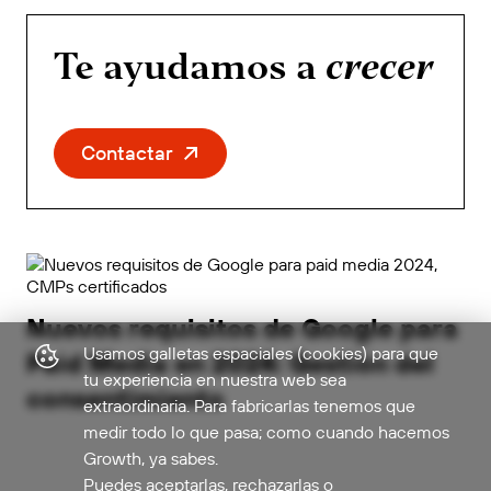
Te ayudamos a
crecer
Contactar
Nuevos requisitos de Google para
Usamos galletas espaciales (cookies) para que
Paid Media en 2024: Gestión del
tu experiencia en nuestra web sea
consentimiento
extraordinaria. Para fabricarlas tenemos que
medir todo lo que pasa; como cuando hacemos
Growth, ya sabes.
Puedes aceptarlas, rechazarlas o