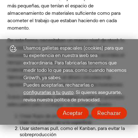
más pequeñas, que tenían el espacio de
almacenamiento de materiales suficiente como para
acometer el trabajo que estaban haciendo en cada
momento.
De esta forma, necesitaban un menor nivel de stock lo
que reducía las necesidades de inversión y las
Usamos galletas espaciales (cookies) para que
necesidades de almacenamiento. También acortaba el
tu experiencia en nuestra web sea
tiempo necesario desde que se compraban los
extraordinaria. Para fabricarlas tenemos que
materiales hasta que se vendían los productos
medir todo lo que pasa; como cuando hacemos
fabricados, haciendo que el dinero circulara más
Growth, ya sabes.
rápidamente para acometer las siguientes inversiones.
Puedes aceptarlas, rechazarlas o
configurarlas a tu gusto
. Si quieres asegurarte,
Sobre este concepto, empezaron a crear los procesos
revisa nuestra política de privacidad.
adecuados para conseguir los resultados ideales:
Aceptar
Rechazar
Crear flujos de procesos continuos que permitan
traer los problemas a la superficie
Usar sistemas pull, como el Kanban, para evitar la
sobreproducción