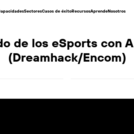
apacidades
Sectores
Casos de éxito
Recursos
Aprende
Nosotros
o de los eSports con A
(Dreamhack/Encom)