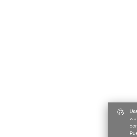
Usa
web
com
Pue