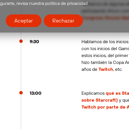
gurarte, revisa nuestra política de privacidad.
Hablamos de algunas de
participando Arturo c
Congress
,
Encom Ga
Aceptar
Rechazar
9:30
Hablamos de los inici
con los inicios del Gam
estos inicios, del prime
hizo también la Copa A
años de
Twitch
, etc.
13:00
Explicamos
qué es St
sobre Starcraft)
y qué
Twitch por parte de 