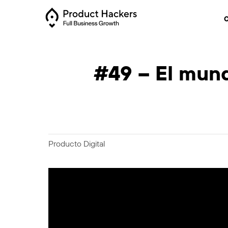
C
#49 – El mund
Producto Digital