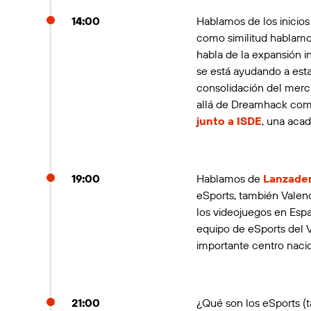
14:00
Hablamos de los inicios
como similitud hablamo
habla de la expansión
se está ayudando a est
consolidación del mer
allá de Dreamhack com
junto a ISDE
, una aca
19:00
Hablamos de
Lanzade
eSports, también Valen
los videojuegos en Espa
equipo de eSports del V
importante centro naci
21:00
¿Qué son los eSports (ta