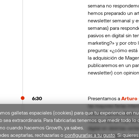
semana no respondemos
hemos preparado un art
newsletter semanal y es
semanas) para responde
pasivos en digital sin 
marketing?» y por otro 
pregunta: «¿cómo est
la adquisición de Mage
publicaremos en un par
newsletter) con opinio
6:30
Presentamos a
Arturo 
las mayores ferias inte
mos galletas espaciales (cookies) para que tu experiencia en nu
Encom Games. Arturo no
 sea extraordinaria. Para fabricarlas tenemos que medir todo lo 
hasta el día de hoy, d
o cuando hacemos Growth, ya sabes.
digital en distintas ver
des aceptarlas, rechazarlas o
configurarlas a tu gusto
. Si quieres
distintas iniciativas re