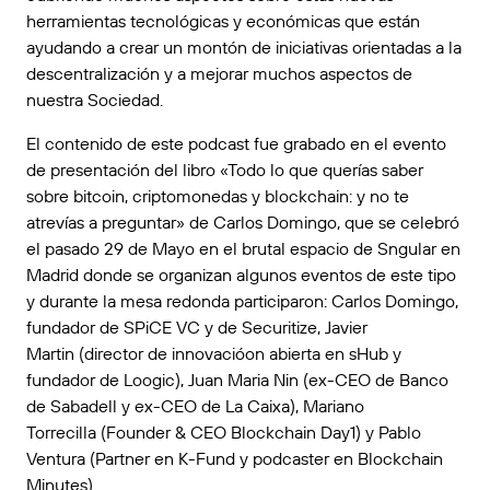
herramientas tecnológicas y económicas que están
ayudando a crear un montón de iniciativas orientadas a la
descentralización y a mejorar muchos aspectos de
nuestra Sociedad.
El contenido de este podcast fue grabado en el evento
de presentación del libro «
Todo lo que querías saber
sobre bitcoin, criptomonedas y blockchain: y no te
atrevías a preguntar
» de Carlos Domingo,
que se celebró
el pasado 29 de Mayo
en el brutal espacio de
Sngular
en
Madrid donde se organizan algunos eventos de este tipo
y durante la mesa redonda participaron:
Carlos Domingo
,
fundador de
SPiCE VC
y de Securitize,
Javier
Martin
(director de innovacióon abierta en sHub y
fundador de Loogic),
Juan Maria Nin
(ex-CEO de Banco
de Sabadell y ex-CEO de La Caixa),
Mariano
Torrecilla
(Founder & CEO
Blockchain Day1
) y
Pablo
Ventura
(Partner en
K-Fund
y podcaster en
Blockchain
Minutes
).