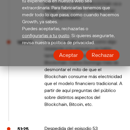
tu experiencia en nuestra web sea
financieros y cómo el Blockchain va a
extraordinaria. Para fabricarlas tenemos que
obligar a los bancos centrales a ser
medir todo lo que pasa; como cuando hacemos
más responsables
Growth, ya sabes.
Puedes aceptarlas, rechazarlas o
configurarlas a tu gusto
. Si quieres asegurarte,
Se habla del Blockchain como algo
1:04:30
revisa nuestra política de privacidad.
resistente a la censura y se habla
Aceptar
Rechazar
también del coste eléctrico del
Blockchain. Carlos Domingo trata de
desmontar el mito de que el
Blockchain consume más electricidad
que el modelo financiero tradicional. A
partir de aquí preguntas del público
sobre distintos aspectos del
Blockchain, Bitcoin, etc.
Despedida del episodio 53
51:25