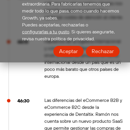
self-service para nuestros clientes nos
extraordinaria. Para fabricarlas tenemos que
permite mejorar la conversión y
medir todo lo que pasa; como cuando hacemos
optimizar costes de atención al cliente.
Growth, ya sabes.
Puedes aceptarlas, rechazarlas o
configurarlas a tu gusto
. Si quieres asegurarte,
revisa nuestra política de privacidad.
Hablamos de la logística internacional
44:15
y cómo es el equilibrio de costes de
Aceptar
Rechazar
envío y costes de producto en venta
internacional desde un país que es un
poco más barato que otros países de
europa.
Las diferencias del eCommerce B2B y
46:30
eCommerce B2C desde la
experiencia de Dentaltix. Ramón nos
cuenta sobre un nuevo producto SaaS
que permite gestionar las compras de