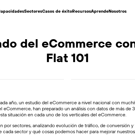
apacidades
Sectores
Casos de éxito
Recursos
Aprende
Nosotros
tado del eCommerce con
Flat 101
cada año, un
estudio del eCommerce
a nivel nacional con muchís
 el eCommerce, han preparado un análisis con datos de más de 
a situación en cada uno de los verticales del eCommerce.
n por sectores, analizando evolución de tráfico, de conversió
e cada sector y qué cosas podemos hacer para mejorar nuestros