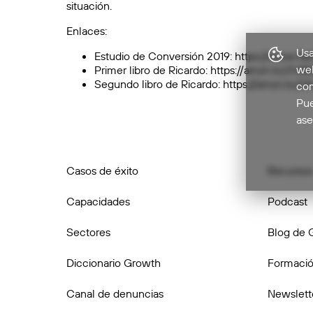
situación.
Enlaces:
Usa
Estudio de Conversión 2019:
https://www.fla
web
Primer libro de Ricardo:
https://amzn.to/2V8
Segundo libro de Ricardo:
https://amzn.to/2X
com
Pue
ase
Casos de éxito
Recursos
Capacidades
Podcast
Sectores
Blog de 
Diccionario Growth
Formació
Canal de denuncias
Newslett