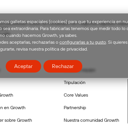
mos galletas espaciales (cookies) para que tu experiencia en nu
t101.es/estudio-sobre-la-conversion-en-negocios-digitales-espa
 sea extraordinaria. Para fabricarlas tenemos que medir todo lo 
B2AX
ca1iN
o cuando hacemos Growth, ya sabes.
des aceptarlas, rechazarlas o
configurarlas a tu gusto
. Si quieres
gurarte, revisa nuestra política de privacidad.
Aceptar
Rechazar
Únete al equipo
Tripulación
Growth
Core Values
n en Growth
Partnership
er sobre Growth
Nuestra comunidad Growth