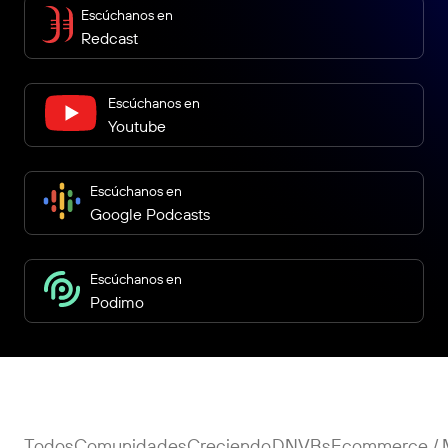
Escúchanos en
Redcast
Escúchanos en
Youtube
Escúchanos en
Google Podcasts
Escúchanos en
Podimo
Todos
Comunidades
Creciendo
DNVBs
Ecommerce / 