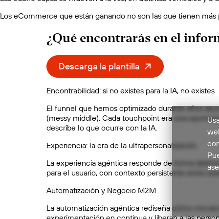
Los eCommerce que están ganando no son las que tienen más pe
¿Qué encontrarás en el infor
Descarga la plantilla
Encontrabilidad: si no existes para la IA, no existes
El funnel que hemos optimizado durante años asumí
(messy middle). Cada touchpoint era una oportunid
Usa
describe lo que ocurre con la IA.
web
com
Experiencia: la era de la ultrapersonalización
Pue
La experiencia agéntica responde de forma distint
ase
para el usuario, con contexto persistente entre s
Automatización y Negocio M2M
La automatización agéntica rediseña cómo circula 
experimentación en continua y liberan a las perso