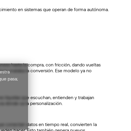
cimiento en sistemas que operan de forma autónoma.
ness hasta la compra, con fricción, dando vueltas
out no mataba la conversión. Ese modelo ya no
estra
que pasa;
es líquidas que escuchan, entienden y trabajan
ia dónde va la personalización.
ue conectan datos en tiempo real, convierten la
 pueden hacer. Esto también genera nuevos