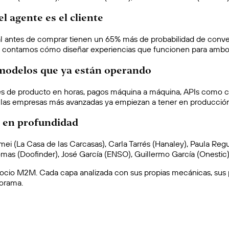
 agente es el cliente
l antes de comprar tienen un 65% más de probabilidad de conver
 Te contamos cómo diseñar experiencias que funcionen para ambo
modelos que ya están operando
es de producto en horas, pagos máquina a máquina, APIs como 
 las empresas más avanzadas ya empiezan a tener en producción
, en profundidad
ei (La Casa de las Carcasas), Carla Tarrés (Hanaley), Paula Regu
lomas (Doofinder), José García (ENSO), Guillermo García (Onesti
gocio M2M. Cada capa analizada con sus propias mecánicas, sus p
norama.