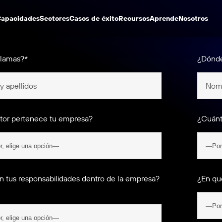
apacidades
Sectores
Casos de éxito
Recursos
Aprende
Nosotros
llamas?*
¿Dónde
tor pertenece tu empresa?
¿Cuánt
n tus responsabilidades dentro de la empresa?
¿En qué