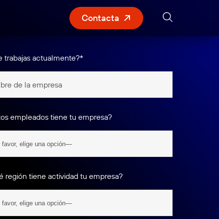
Contacta
 trabajas actualmente?*
os empleados tiene tu empresa?
 región tiene actividad tu empresa?