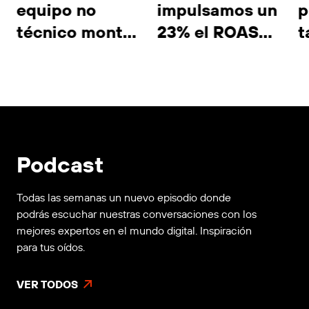
equipo no
impulsamos un
p
técnico monta
23% el ROAS
t
sus propias
de Gioseppo y
r
automatizaciones
optimizamos el
i
con Claude
valor medio de
Code: guía
su pedido
práctica 2026
mediante IA
Podcast
Max
Todas las semanas un nuevo episodio donde
podrás escuchar nuestras conversaciones con los
mejores expertos en el mundo digital. Inspiración
para tus oídos.
VER TODOS