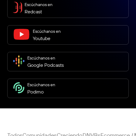
Escúchanos en
Redcast
Escúchanos en
Youtube
Escúchanos en
Google Podcasts
Escúchanos en
Podimo
Todos
Comunidades
Creciendo
DNVBs
Ecommerce / 