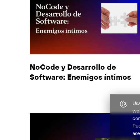
NoCode y Desarrollo de
Software: Enemigos íntimos
Usa
web
com
Pue
ase