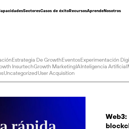
apacidades
Sectores
Casos de éxito
Recursos
Aprende
Nosotros
ación
Estrategia De Growth
Eventos
Experimentación Digi
owth Insurtech
Growth Marketing
IA
Inteligencia Artificial
os
Uncategorized
User Acquisition
Web3: 
blockc