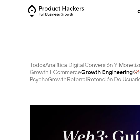
C
Todos
Analítica Digital
Conversión Y Monetiz
Growth ECommerce
Growth Engineering
Gr
PsychoGrowth
Referral
Retención De Usuari