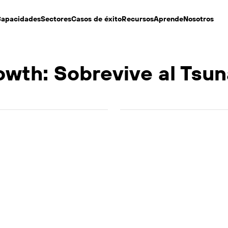
apacidades
Sectores
Casos de éxito
Recursos
Aprende
Nosotros
wth: Sobrevive al Tsun