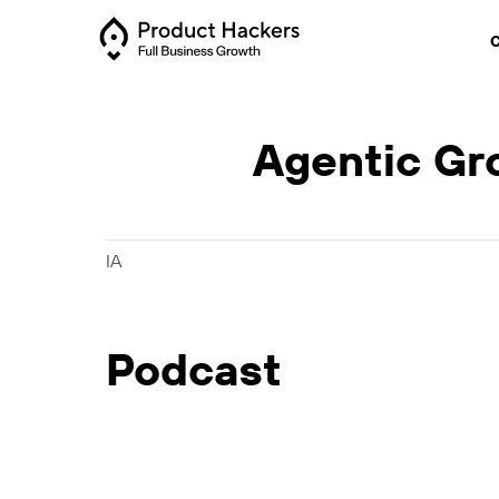
C
Agentic Gro
IA
Podcast