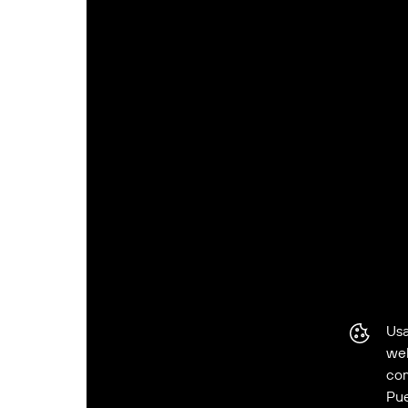
Usa
web
com
Pue