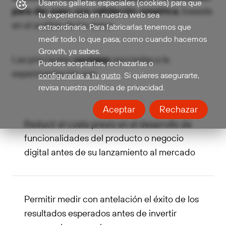
Usamos galletas espaciales (cookies) para que
para dar paso una validación empírica
, basada
tu experiencia en nuestra web sea
en el análisis de los datos.
extraordinaria. Para fabricarlas tenemos que
medir todo lo que pasa; como cuando hacemos
Growth, ya sabes.
Las principales
ventajas
asociadas a la
Puedes aceptarlas, rechazarlas o
experimentación son:
configurarlas a tu gusto
. Si quieres asegurarte,
revisa nuestra política de privacidad.
Aceptar
Rechazar
Reducir el coste previo en el desarrollo de
funcionalidades del producto o negocio
digital antes de su lanzamiento al mercado
Permitir medir con antelación el éxito de los
resultados esperados antes de invertir