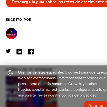
Descarga la guía sobre los retos de crecimient
ESCRITO POR
PUEDE QUE TE INTERESE
Usamos galletas espaciales (cookies) para que tu exp
web sea extraordinaria. Para fabricarlas tenemos que
pasa; como cuando hacemos Growth, ya sabes.
Puedes aceptarlas, rechazarlas o
configurarlas a tu g
asegurarte, revisa nuestra política de privacidad.
Aceptar